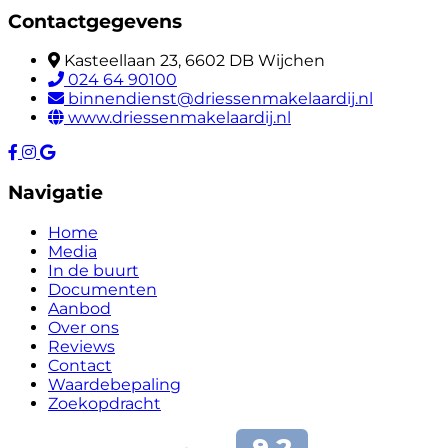
Contactgegevens
Kasteellaan 23, 6602 DB Wijchen
024 64 90100
binnendienst@driessenmakelaardij.nl
www.driessenmakelaardij.nl
Navigatie
Home
Media
In de buurt
Documenten
Aanbod
Over ons
Reviews
Contact
Waardebepaling
Zoekopdracht