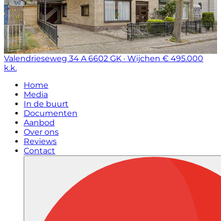
Valendrieseweg 34 A
6602 GK · Wijchen
€ 495.000
k.k.
Home
Media
In de buurt
Documenten
Aanbod
Over ons
Reviews
Contact